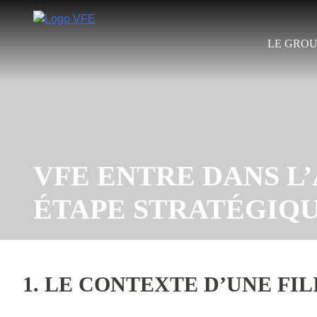
Skip
to
content
LE GROU
VFE ENTRE DANS L
ÉTAPE STRATÉGIQ
1. LE CONTEXTE D’UNE FI