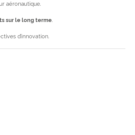
eur aéronautique.
ts sur le long terme
.
tives d’innovation.