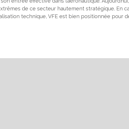
son entrée effective dans l’aéronautique. Aujourd’hui
trêmes de ce secteur hautement stratégique. En capi
alisation technique, VFE est bien positionnée pour de