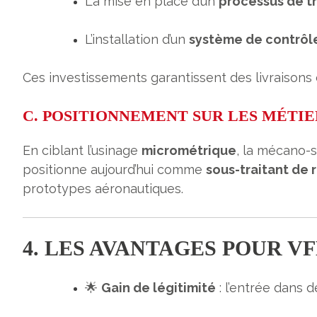
La mise en place d’un
processus de tr
L’installation d’un
système de contrôle
Ces investissements garantissent des livraisons
C. POSITIONNEMENT SUR LES MÉTI
En ciblant l’usinage
micrométrique
, la mécano-
positionne aujourd’hui comme
sous-traitant de r
prototypes aéronautiques.
4. LES AVANTAGES POUR VF
🌟
Gain de légitimité
: l’entrée dans 