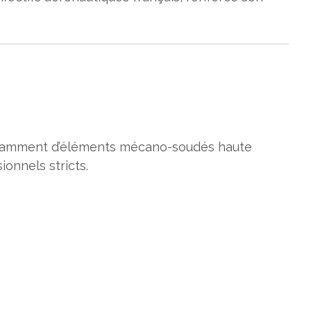
 notamment d’éléments mécano-soudés haute
onnels stricts.