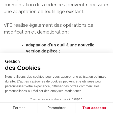
augmentation des cadences peuvent nécessiter
une adaptation de l’outillage existant.
VFE réalise également des opérations de
modification et d’amélioration :
adaptation d’un outil à une nouvelle
version de pièce ;
amélioration de la qualité des pièces
Gestion
produites ;
des Cookies
réduction des défauts d’emboutissage ;
optimisation des cycles de production ;
Nous utilisons des cookies pour vous assurer une utilisation optimale
renforcement des éléments soumis aux
du site. D’autres catégories de cookies peuvent être utilisées pour
personnaliser votre expérience, diffuser des offres commerciales
contraintes.
personnalisées ou réaliser des analyses statistiques.
Cette approche permet souvent d’éviter la
Consentements certifiés par
fabrication complète d’un nouvel outil et de
Fermer
Paramétrer
Tout accepter