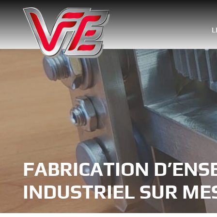
Skip
to
ÉTIQUETTE :
ATELIER D
content
L
FABRICATION D’ENS
INDUSTRIEL SUR MES