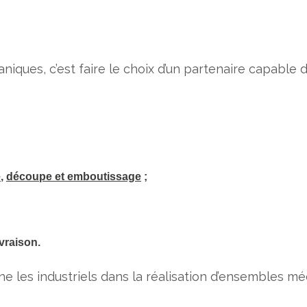
niques, c’est faire le choix d’un partenaire capable 
e
,
découpe et emboutissage
;
;
ivraison.
 les industriels dans la réalisation d’ensembles mé