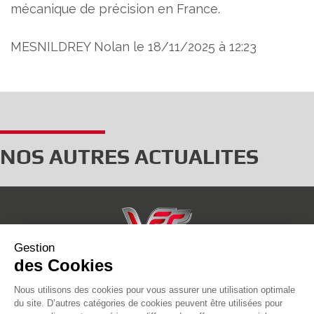
mécanique de précision en France.
MESNILDREY Nolan le 18/11/2025 à 12:23
NOS AUTRES ACTUALITES
Gestion
937 rue Jules Vallès,
des Cookies
ZAC de la CHevallerie,
Nous utilisons des cookies pour vous assurer une utilisation optimale
50000 SAINT-LÔ
du site. D’autres catégories de cookies peuvent être utilisées pour
02 33 57 52 33