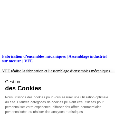
Fabrication d’ensembles mécaniques | Assemblage industriel
sur mesure | VFE
VFE réalise la fabrication et l’assemblage d’ensembles mécaniques
sur mesure. De l’usinage à la mécano-soudure, jusqu’au montage
final, nous livrons des solutions industrielles clés en main.
Gestion
des Cookies
Lire plus
Nous utilisons des cookies pour vous assurer une utilisation optimale
du site. D’autres catégories de cookies peuvent être utilisées pour
937 rue Jules Vallès,
ZAC de la CHevallerie,
personnaliser votre expérience, diffuser des offres commerciales
50000 SAINT-LÔ
personnalisées ou réaliser des analyses statistiques.