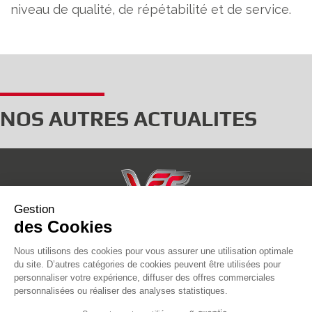
niveau de qualité, de répétabilité et de service.
NOS AUTRES ACTUALITES
Gestion
937 rue Jules Vallès,
des Cookies
ZAC de la CHevallerie,
Nous utilisons des cookies pour vous assurer une utilisation optimale
50000 SAINT-LÔ
du site. D’autres catégories de cookies peuvent être utilisées pour
02 33 57 52 33
personnaliser votre expérience, diffuser des offres commerciales
personnalisées ou réaliser des analyses statistiques.