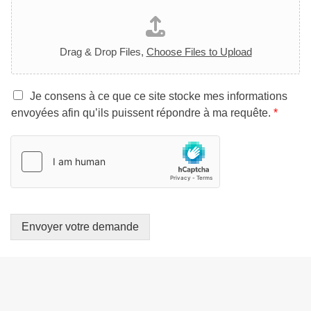
Drag & Drop Files,
Choose Files to Upload
A
Je consens à ce que ce site stocke mes informations
c
envoyées afin qu’ils puissent répondre à ma requête.
*
c
o
r
d
R
G
P
D
Envoyer votre demande
*